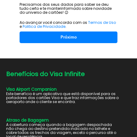
Precisamos dos seus dados para saber se deu
tudo certo e te manter
informado sobre novidade
do universo de cartões! 😉
Ao avançar você concorda com os
Termos de Uso
e
Politica de Privacidade
.
Próximo
Benefícios do
Visa Infinite
Visa Airport Companion
Este benefício é um aplicativo que está disponível para os
portadores dos cartões Visa e que traz informações sobre o
aeroporto onde o cliente se encontra.
Atraso de Bagagem
A cobertura começa quando a bagagem despachada
não chega ao destino pretendido indicado no bilhete e
cobre todos os trechos da viagem, exceto o percurso até o
local de residência.