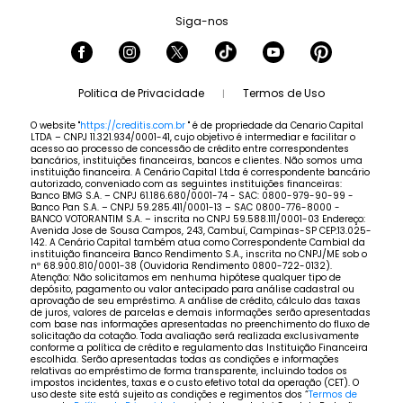
Siga-nos
Politica de Privacidade
Termos de Uso
|
O website "
https://creditis.com.br
" é de propriedade da Cenario Capital
LTDA – CNPJ 11.321.934/0001-41, cujo objetivo é intermediar e facilitar o
acesso ao processo de concessão de crédito entre correspondentes
bancários, instituições financeiras, bancos e clientes. Não somos uma
instituição financeira. A Cenário Capital Ltda é correspondente bancário
autorizado, conveniado com as seguintes instituições financeiras:
Banco BMG S.A. – CNPJ 61.186.680/0001-74 - SAC: 0800-979-90-99 -
Banco Pan S.A. – CNPJ 59.285.411/0001-13 – SAC 0800-776-8000 -
BANCO VOTORANTIM S.A. – inscrita no CNPJ 59.588.111/0001-03 Endereço:
Avenida Jose de Sousa Campos, 243, Cambuí, Campinas-SP CEP:13.025-
142. A Cenário Capital também atua como Correspondente Cambial da
instituição financeira Banco Rendimento S.A., inscrita no CNPJ/ME sob o
nº 68.900.810/0001-38 (Ouvidoria Rendimento 0800-722-0132).
Atenção: Não solicitamos em nenhuma hipótese qualquer tipo de
depósito, pagamento ou valor antecipado para análise cadastral ou
aprovação de seu empréstimo. A análise de crédito, cálculo das taxas
de juros, valores de parcelas e demais informações serão apresentadas
com base nas informações apresentadas no preenchimento do fluxo de
solicitação da cotação. Toda avaliação será realizada exclusivamente
conforme a política de crédito e regulamento das Instituição Financeira
escolhida. Serão apresentadas todas as condições e informações
relativas ao empréstimo de forma transparente, incluindo todos os
impostos incidentes, taxas e o custo efetivo total da operação (CET). O
uso deste site está sujeito as condições e regimentos dos “
Termos de