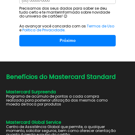
Precisamos dos seus dados para saber se deu
tudo certo e te manter
informado sobre novidade
do universo de cartões! 😉
Ao avançar você concorda com os
Termos de Uso
e
Politica de Privacidade
.
Próximo
Benefícios do
Mastercard Standard
Mastercard Surpreenda
Programa de acúmulo de pontos a cada compra
realizada para posterior utilização dos mesmos como
moeda de troca por produtos
Mastercard Global Service
Centro de Assistência Global que permite, a qualquer
momento, solicitar seguros, bem como oferecer orientação
quanto à perda e roubo do cartão.