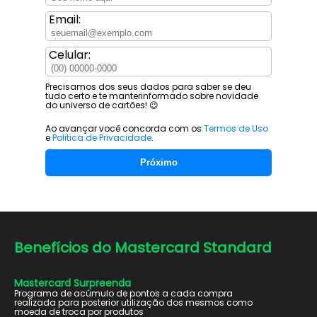
Email:
Celular:
Precisamos dos seus dados para saber se deu
tudo certo e te manter
informado sobre novidade
do universo de cartões! 😉
Ao avançar você concorda com os
Termos de Uso
e
Politica de Privacidade
.
Próximo
Benefícios do
Mastercard Standard
Mastercard Surpreenda
Programa de acúmulo de pontos a cada compra
realizada para posterior utilização dos mesmos como
moeda de troca por produtos