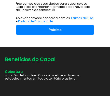
Precisamos dos seus dados para saber se deu
tudo certo e te manter
informado sobre novidade
do universo de cartões! 😉
Ao avançar você concorda com os
Termos de Uso
e
Politica de Privacidade
.
Próximo
Benefícios do
Cabal
Cobertura
o cartão de bandeira Cabal é aceito em diversos
estabelecimentos em todo o território brasileiro.