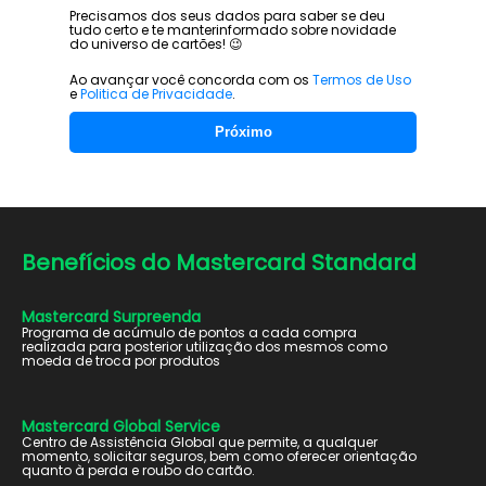
Precisamos dos seus dados para saber se deu
tudo certo e te manter
informado sobre novidade
do universo de cartões! 😉
Ao avançar você concorda com os
Termos de Uso
e
Politica de Privacidade
.
Próximo
Benefícios do
Mastercard Standard
Mastercard Surpreenda
Programa de acúmulo de pontos a cada compra
realizada para posterior utilização dos mesmos como
moeda de troca por produtos
Mastercard Global Service
Centro de Assistência Global que permite, a qualquer
momento, solicitar seguros, bem como oferecer orientação
quanto à perda e roubo do cartão.