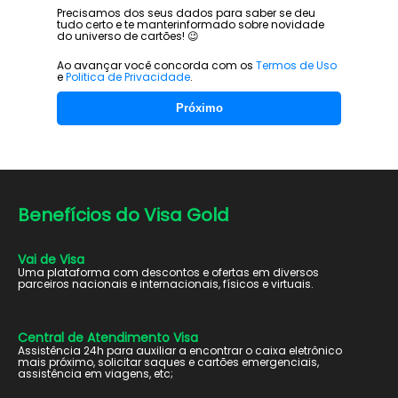
Precisamos dos seus dados para saber se deu
tudo certo e te manter
informado sobre novidade
do universo de cartões! 😉
Ao avançar você concorda com os
Termos de Uso
e
Politica de Privacidade
.
Próximo
Benefícios do
Visa Gold
Vai de Visa
Uma plataforma com descontos e ofertas em diversos
parceiros nacionais e internacionais, físicos e virtuais.
Central de Atendimento Visa
Assistência 24h para auxiliar a encontrar o caixa eletrônico
mais próximo, solicitar saques e cartões emergenciais,
assistência em viagens, etc;