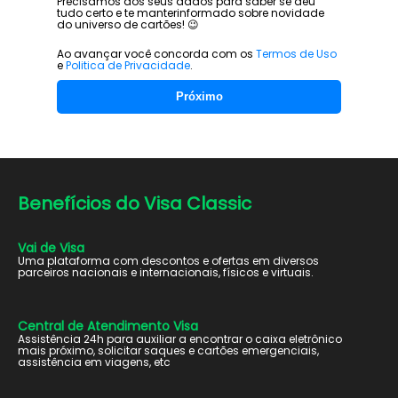
Precisamos dos seus dados para saber se deu
tudo certo e te manter
informado sobre novidade
do universo de cartões! 😉
Ao avançar você concorda com os
Termos de Uso
e
Politica de Privacidade
.
Próximo
Benefícios do
Visa Classic
Vai de Visa
Uma plataforma com descontos e ofertas em diversos
parceiros nacionais e internacionais, físicos e virtuais.
Central de Atendimento Visa
Assistência 24h para auxiliar a encontrar o caixa eletrônico
mais próximo, solicitar saques e cartões emergenciais,
assistência em viagens, etc