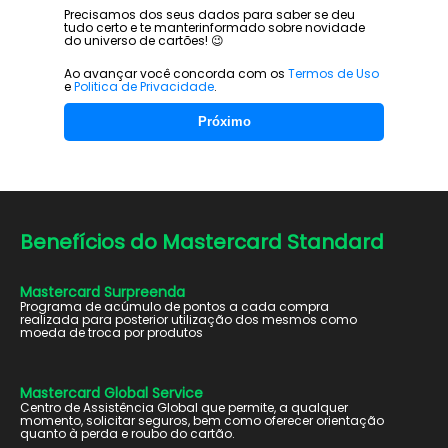
Precisamos dos seus dados para saber se deu
tudo certo e te manter
informado sobre novidade
do universo de cartões! 😉
Ao avançar você concorda com os
Termos de Uso
e
Politica de Privacidade
.
Próximo
Benefícios do
Mastercard Standard
Mastercard Surpreenda
Programa de acúmulo de pontos a cada compra
realizada para posterior utilização dos mesmos como
moeda de troca por produtos
Mastercard Global Service
Centro de Assistência Global que permite, a qualquer
momento, solicitar seguros, bem como oferecer orientação
quanto à perda e roubo do cartão.