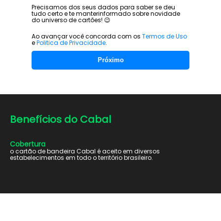
Precisamos dos seus dados para saber se deu
tudo certo e te manter
informado sobre novidade
do universo de cartões! 😉
Ao avançar você concorda com os
Termos de Uso
e
Politica de Privacidade
.
Próximo
Benefícios do
Cabal
Cobertura
o cartão de bandeira Cabal é aceito em diversos
estabelecimentos em todo o território brasileiro.