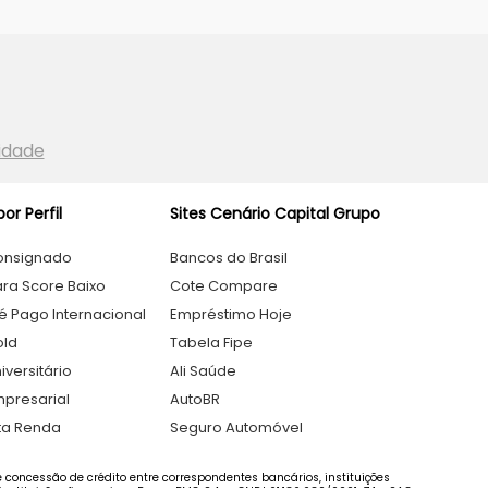
cidade
or Perfil
Sites Cenário Capital Grupo
onsignado
Bancos do Brasil
ra Score Baixo
Cote Compare
é Pago Internacional
Empréstimo Hoje
old
Tabela Fipe
iversitário
Ali Saúde
presarial
AutoBR
ta Renda
Seguro Automóvel
 de concessão de crédito entre correspondentes bancários, instituições