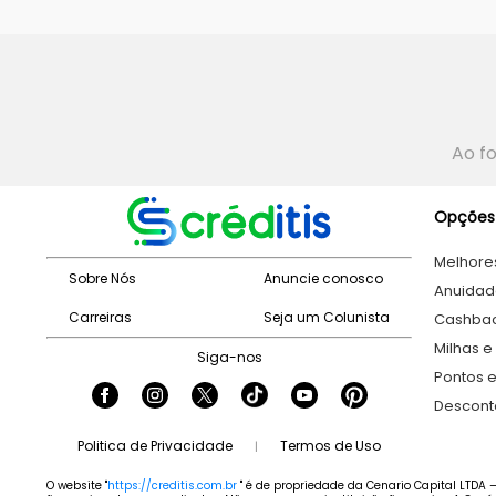
Ao f
Opções
Melhore
Sobre Nós
Anuncie conosco
Anuidad
Carreiras
Seja um Colunista
Cashba
Milhas e
Siga-nos
Pontos 
Descont
Politica de Privacidade
Termos de Uso
|
O website "
https://creditis.com.br
" é de propriedade da Cenario Capital LTDA –