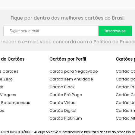
Fique por dentro dos melhores cartões do Brasil
Inscreva-se
ornecer o e-mail, você concorda com a
Política de Priva
 de Cartões
Cartões por Perfil
Cartões p
s Cartões
Cartão para Negativado
Cartão C
e Zero
Cartão sem Anuidade
Cartão pa
ck
Cartão Black
Cartão Pr
 Viagens
Cartão Pré Pago
Cartão G
e Recompensas
Cartão Virtual
Cartão Un
os
Cartão Digital
Cartão Em
Cartão Platinium
Cartão Al
 CNPJ 11.321.934/0001-41, cujo objetivo é intermediar e facilitar o acesso ao processo