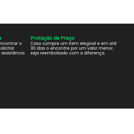
a
Proteção de Preço
encontrar o
Caso compre um item elegível e em até
olicitar
30 dias o encontre por um valor menor,
 assistência
seja reembolsado com a diferença.