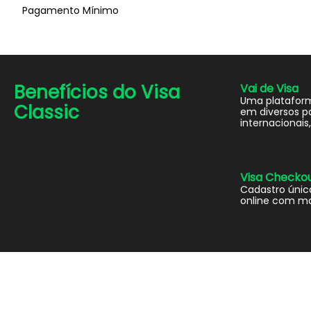
Pagamento Mínimo
Benefícios do
Visa
Vai de Visa
Uma platafor
Classic
em diversos pa
internacionais, 
Visa Checko
Cadastro únic
online com ma