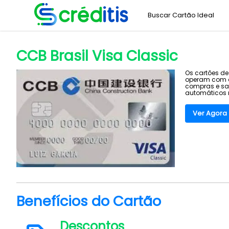
Buscar Cartão Ideal
Home
CCB Financeira
CCB Brasil Visa Classic
>
>
CCB Brasil Visa Classic
Os cartões de
operam com a 
compras e sa
automáticos n
Ver Agora
Benefícios do Cartão
Descontos