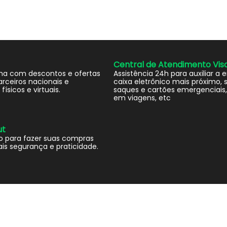
Central de Atendimento Vis
ma com descontos e ofertas
Assistência 24h para auxiliar a 
rceiros nacionais e
caixa eletrônico mais próximo, s
físicos e virtuais.
saques e cartões emergenciais,
em viagens, etc
ut
o para fazer suas compras
is segurança e praticidade.