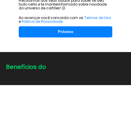
Precisamos dos seus dados para saber se deu
tudo certo e te manter
informado sobre novidade
do universo de cartões! 😉
Ao avançar você concorda com os
Termos de Uso
e
Politica de Privacidade
.
Próximo
Benefícios do