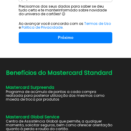
Precisamos dos seus dados para saber se deu
tudo certo e te manter
informado sobre novidade
do universo de cartões! 😉
Ao avançar você concorda com os
Termos de Uso
e
Politica de Privacidade
.
Próximo
Benefícios do
Mastercard Standard
Mastercard Surpreenda
Programa de acúmulo de pontos a cada compra
realizada para posterior utilização dos mesmos como
moeda de troca por produtos
Mastercard Global Service
Centro de Assistência Global que permite, a qualquer
momento, solicitar seguros, bem como oferecer orientação
quanto à perda e roubo do cartão.