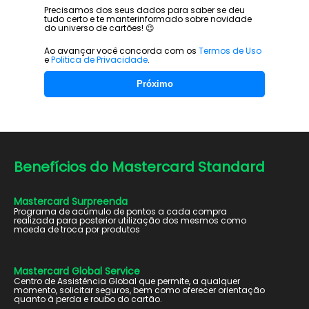
Precisamos dos seus dados para saber se deu
tudo certo e te manter
informado sobre novidade
do universo de cartões! 😉
Ao avançar você concorda com os
Termos de Uso
e
Politica de Privacidade
.
Próximo
Benefícios do
Mastercard Standard
Mastercard Surpreenda
Programa de acúmulo de pontos a cada compra
realizada para posterior utilização dos mesmos como
moeda de troca por produtos
Mastercard Global Service
Centro de Assistência Global que permite, a qualquer
momento, solicitar seguros, bem como oferecer orientação
quanto à perda e roubo do cartão.