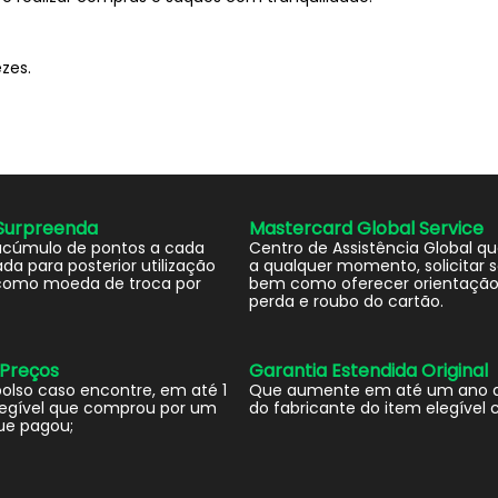
zes.
Surpreenda
Mastercard Global Service
acúmulo de pontos a cada
Centro de Assistência Global qu
da para posterior utilização
a qualquer momento, solicitar s
omo moeda de troca por
bem como oferecer orientação
perda e roubo do cartão.
 Preços
Garantia Estendida Original
lso caso encontre, em até 1
Que aumente em até um ano a
legível que comprou por um
do fabricante do item elegível
ue pagou;