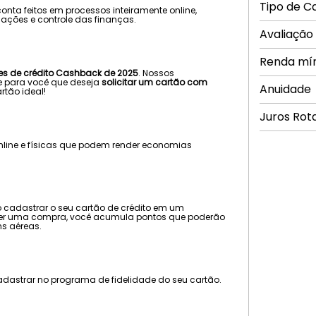
Tipo de C
ta feitos em processos inteiramente online,
ações e controle das finanças.
Avaliação
Renda mí
es de crédito Cashback de 2025
. Nossos
te para você que deseja
solicitar um cartão com
Anuidade
rtão ideal!
Juros Rot
nline e físicas que podem render economias
só cadastrar o seu cartão de crédito em um
fazer uma compra, você acumula pontos que poderão
ns aéreas.
dastrar no programa de fidelidade do seu cartão.