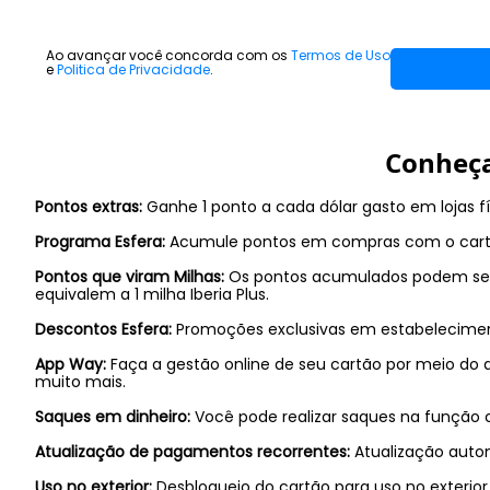
Ao avançar você concorda com os
Termos de Uso
e
Politica de Privacidade
.
Conheça
Pontos extras:
Ganhe 1 ponto a cada dólar gasto em lojas fí
Programa Esfera:
Acumule pontos em compras com o cartão 
Pontos que viram Milhas:
Os pontos acumulados podem ser tr
equivalem a 1 milha Iberia Plus.
Descontos Esfera:
Promoções exclusivas em estabelecimen
App Way:
Faça a gestão online de seu cartão por meio do a
muito mais.
Saques em dinheiro:
Você pode realizar saques na função 
Atualização de pagamentos recorrentes:
Atualização autom
Uso no exterior:
Desbloqueio do cartão para uso no exterior