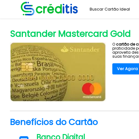
Buscar Cartão Ideal
Home
Banco Santander
Santander Mastercard Gold
>
>
Santander Mastercard Gold
O
cartão de c
praticidade 
aproveita des
suas finanças
Ver Agora
Benefícios do Cartão
Banco Digital