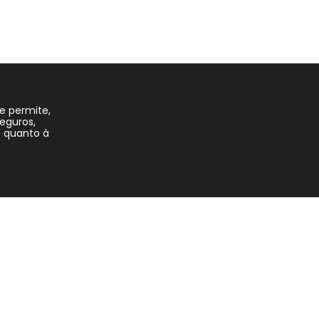
e permite,
eguros,
 quanto à