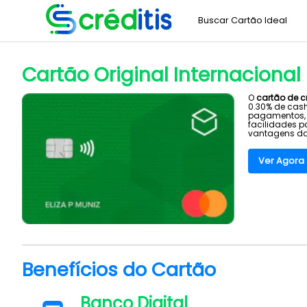
Buscar Cartão Ideal
Home
Banco Original
Cartão Original Internacional Mastercard
>
>
Cartão Original Internaciona
O
cartão de c
0.30% de cas
pagamentos, b
facilidades p
vantagens d
Ver Agora
Benefícios do Cartão
Banco Digital