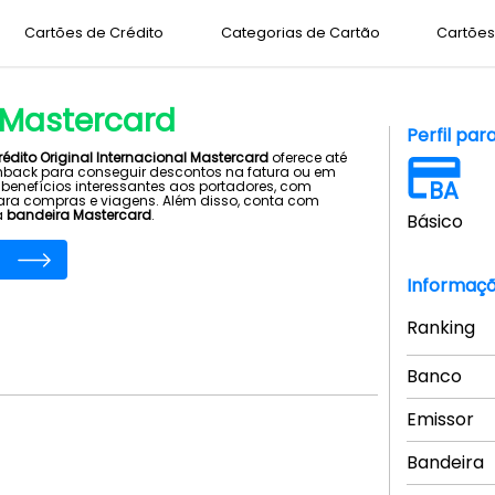
Cartões de Crédito
Categorias de Cartão
Cartões 
l Mastercard
Perfil par
rédito Original Internacional Mastercard
oferece até
hback para conseguir descontos na fatura ou em
BA
enefícios interessantes aos portadores, com
ara compras e viagens. Além disso, conta com
a
bandeira Mastercard
.
Básico
Informaçõ
Ranking
Banco
Emissor
Bandeira