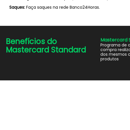
Saques:
Faça saques na rede Banco24Horas.
Benefícios do
Mastercard 
Programa de 
Mastercard Standard
compra realiza
dos mesmos c
produtos