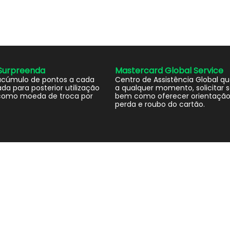
Surpreenda
Mastercard Global Service
acúmulo de pontos a cada
Centro de Assistência Global qu
da para posterior utilização
a qualquer momento, solicitar s
omo moeda de troca por
bem como oferecer orientação
perda e roubo do cartão.