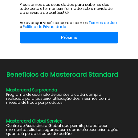
Precisamos dos seus dados para saber se deu
tudo certo e te manter
informado sobre novidade
do universo de cartões! 😉
Ao avançar você concorda com os
Termos de Uso
e
Politica de Privacidade
.
Próximo
Benefícios do
Mastercard Standard
Mastercard Surpreenda
Programa de acúmulo de pontos a cada compra
realizada para posterior utilização dos mesmos como
moeda de troca por produtos
Mastercard Global Service
Centro de Assistência Global que permite, a qualquer
momento, solicitar seguros, bem como oferecer orientação
quanto à perda e roubo do cartão.