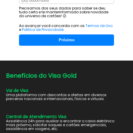
Precisamos dos seus dados para saber se deu
tudo certo e te manter
informado sobre novidade
do universo de cartões! 😉
Ao avançar você concorda com os
Termos de Uso
e
Politica de Privacidade
.
Próximo
Benefícios do
Visa Gold
Vai de Visa
Uma plataforma com descontos e ofertas em diversos
parceiros nacionais e internacionais, físicos e virtuais.
Central de Atendimento Visa
Assistência 24h para auxiliar a encontrar o caixa eletrônico
mais próximo, solicitar saques e cartões emergenciais,
assistência em viagens, etc;