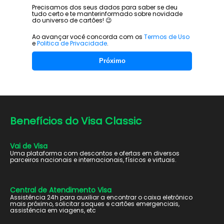
Precisamos dos seus dados para saber se deu
tudo certo e te manter
informado sobre novidade
do universo de cartões! 😉
Ao avançar você concorda com os
Termos de Uso
e
Politica de Privacidade
.
Próximo
Benefícios do
Visa Classic
Vai de Visa
Uma plataforma com descontos e ofertas em diversos
parceiros nacionais e internacionais, físicos e virtuais.
Central de Atendimento Visa
Assistência 24h para auxiliar a encontrar o caixa eletrônico
mais próximo, solicitar saques e cartões emergenciais,
assistência em viagens, etc