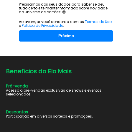
Precisamos dos seus dados para saber se deu
tudo certo e te manter
informado sobre novidade
do universo de cartões! 😉
Ao avançar você concorda com os
Termos de Uso
e
Politica de Privacidade
.
Próximo
Benefícios do
Elo Mais
Pré-venda
Acesso a pré-vendas exclusivas de shows e eventos
selecionados;
Descontos
Participação em diversos sorteios e promoções.