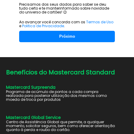
Precisamos dos seus dados para saber se deu
tudo certo e te manter
informado sobre novidade
do universo de cartões! 😉
Ao avançar você concorda com os
Termos de Uso
e
Politica de Privacidade
.
Próximo
Benefícios do
Mastercard Standard
Mastercard Surpreenda
Programa de acúmulo de pontos a cada compra
realizada para posterior utilização dos mesmos como
moeda de troca por produtos
Mastercard Global Service
Centro de Assistência Global que permite, a qualquer
momento, solicitar seguros, bem como oferecer orientação
quanto à perda e roubo do cartão.