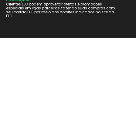
Clientes ELO podem aproveitar ofertas e promoções
especiais em lojas parceiras, fazendo suas compras com
seu cartão ELO por meio dos hotsites indicados no site da
ELO.