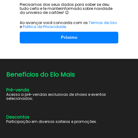
Precisamos dos seus dados para saber se deu
tudo certo e te manter
informado sobre novidade
do universo de cartões! 😉
Ao avançar você concorda com os
Termos de Uso
e
Politica de Privacidade
.
Próximo
Benefícios do
Elo Mais
Pré-venda
Acesso a pré-vendas exclusivas de shows e eventos
selecionados;
Descontos
Participação em diversos sorteios e promoções.