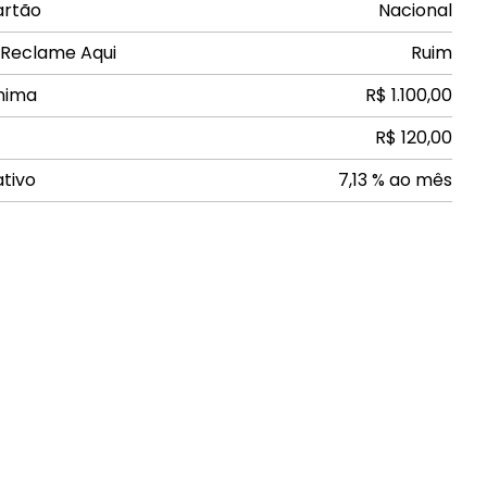
artão
Nacional
 Reclame Aqui
Ruim
nima
R$ 1.100,00
R$ 120,00
ativo
7,13 % ao mês