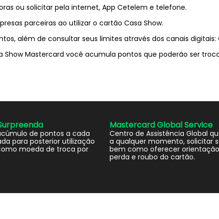
ras ou solicitar pela internet, App Cetelem e telefone.
esas parceiras ao utilizar o cartão Casa Show.
tos, além de consultar seus limites através dos canais digitai
Show Mastercard você acumula pontos que poderão ser trocad
Surpreenda
Mastercard Global Service
acúmulo de pontos a cada
Centro de Assistência Global qu
da para posterior utilização
a qualquer momento, solicitar s
omo moeda de troca por
bem como oferecer orientação
perda e roubo do cartão.