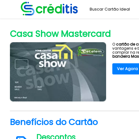
Buscar Cartão Ideal
Home
Banco Cetelem
Casa Show Mastercard
>
>
Casa Show Mastercard
O
cartão de 
vantagens e b
comprar na r
bandeira Mas
Ver Agora
Benefícios do Cartão
Descontos