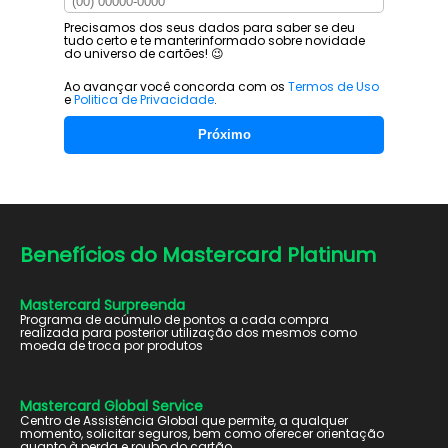
Precisamos dos seus dados para saber se deu
tudo certo e te manter
informado sobre novidade
do universo de cartões! 😉
Ao avançar você concorda com os
Termos de Uso
e
Politica de Privacidade
.
Próximo
Benefícios do
Mastercard Platinum
Mastercard Surpreenda
Programa de acúmulo de pontos a cada compra
realizada para posterior utilização dos mesmos como
moeda de troca por produtos
Mastercard Global Service
Centro de Assistência Global que permite, a qualquer
momento, solicitar seguros, bem como oferecer orientação
quanto à perda e roubo do cartão.