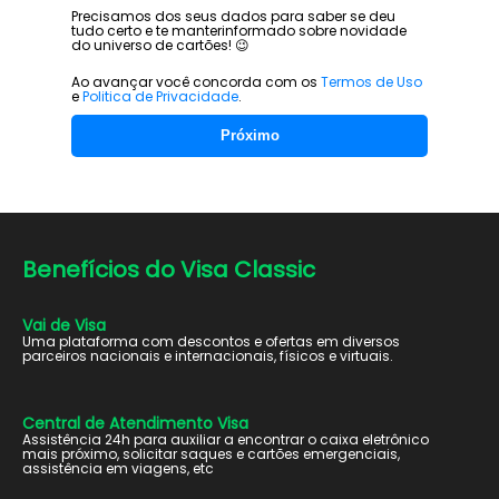
Precisamos dos seus dados para saber se deu
tudo certo e te manter
informado sobre novidade
do universo de cartões! 😉
Ao avançar você concorda com os
Termos de Uso
e
Politica de Privacidade
.
Próximo
Benefícios do
Visa Classic
Vai de Visa
Uma plataforma com descontos e ofertas em diversos
parceiros nacionais e internacionais, físicos e virtuais.
Central de Atendimento Visa
Assistência 24h para auxiliar a encontrar o caixa eletrônico
mais próximo, solicitar saques e cartões emergenciais,
assistência em viagens, etc