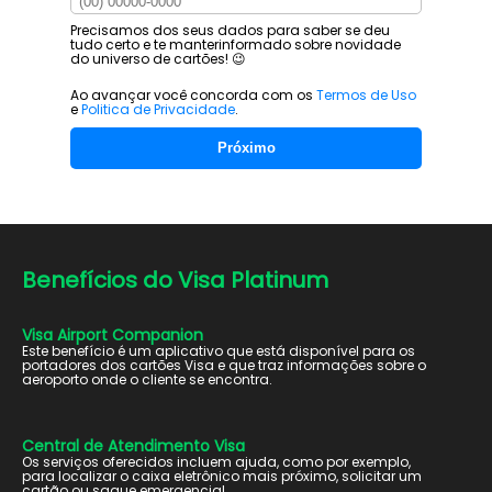
Precisamos dos seus dados para saber se deu
tudo certo e te manter
informado sobre novidade
do universo de cartões! 😉
Ao avançar você concorda com os
Termos de Uso
e
Politica de Privacidade
.
Próximo
Benefícios do
Visa Platinum
Visa Airport Companion
Este benefício é um aplicativo que está disponível para os
portadores dos cartões Visa e que traz informações sobre o
aeroporto onde o cliente se encontra.
Central de Atendimento Visa
Os serviços oferecidos incluem ajuda, como por exemplo,
para localizar o caixa eletrônico mais próximo, solicitar um
cartão ou saque emergencial.