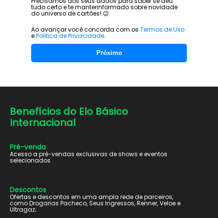
Precisamos dos seus dados para saber se deu
tudo certo e te manter
informado sobre novidade
do universo de cartões! 😉
Ao avançar você concorda com os
Termos de Uso
e
Politica de Privacidade
.
Próximo
Benefícios do
Elo Básico
Internacional
Pré-venda
Acesso a pré-vendas exclusivas de shows e eventos
selecionados
Descontos
Ofertas e descontos em uma ampla rede de parceiros,
como Drogarias Pacheco, Seus Ingressos, Renner, Veloe e
Ultragaz;