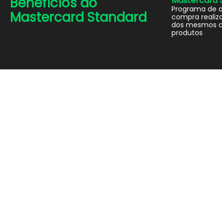
Benefícios do
Mastercard 
Programa de 
Mastercard Standard
compra realiza
dos mesmos c
produtos