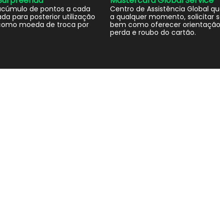
Surpreenda
Mastercard Global Service
acúmulo de pontos a cada
Centro de Assistência Global qu
da para posterior utilização
a qualquer momento, solicitar s
omo moeda de troca por
bem como oferecer orientação
perda e roubo do cartão.