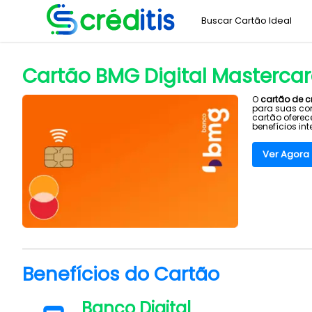
Buscar Cartão Ideal
Home
Banco BMG
Cartão BMG Digital Mastercard
>
>
Cartão BMG Digital Masterca
O
cartão de c
para suas com
cartão oferec
benefícios in
Ver Agora
Benefícios do Cartão
Banco Digital